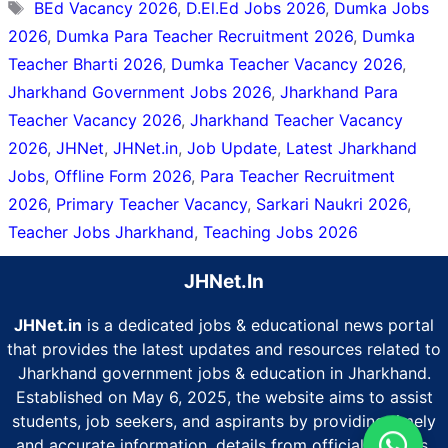
Tags
BEd Vacancy 2026
,
D.El.Ed Jobs 2026
,
Dumka Jobs
2026
,
Dumka Para Teacher Recruitment 2026
,
Dumka
Teacher Bharti 2026
,
Dumka Teacher Vacancy 2026
,
Jharkhand Government Jobs 2026
,
Jharkhand Para
Teacher Vacancy 2026
,
Jharkhand Teacher Vacancy
2026
,
JHNet
,
JHNet.in
,
Job Update
,
Latest Jharkhand
Jobs
,
Offline Form 2026
,
Para Teacher Recruitment
2026
,
Primary Teacher Vacancy
,
Sarkari Naukri 2026
,
Teacher Jobs Jharkhand
,
Teaching Jobs 2026
JHNet.In
JHNet.in
is a dedicated jobs & educational news portal
that provides the latest updates and resources related to
Jharkhand government jobs & education in Jharkhand.
Established on May 6, 2025, the website aims to assist
students, job seekers, and aspirants by providing timely
and accurate information. details from official sources.