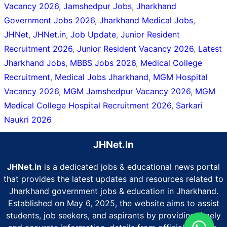
Vacancy 2026
,
Jamshedpur Jobs
,
Jharkhand
Government Jobs 2026
,
Jharkhand Medical Jobs
,
JHNet
,
JHNet.in
,
Job Update
,
Junior Resident
Recruitment 2026
,
Junior Resident Vacancy 2026
,
Latest
Jharkhand Jobs
,
MBBS Jobs 2026
,
Medical College
Recruitment
,
Medical Jobs Jharkhand
,
MGM Hospital
Vacancy 2026
,
MGM Jamshedpur Vacancy 2026
,
MGM
Medical College Hospital Recruitment 2026
,
Sarkari
Naukri 2026
JHNet.In
JHNet.in
is a dedicated jobs & educational news portal
that provides the latest updates and resources related to
Jharkhand government jobs & education in Jharkhand.
Established on May 6, 2025, the website aims to assist
students, job seekers, and aspirants by providing timely